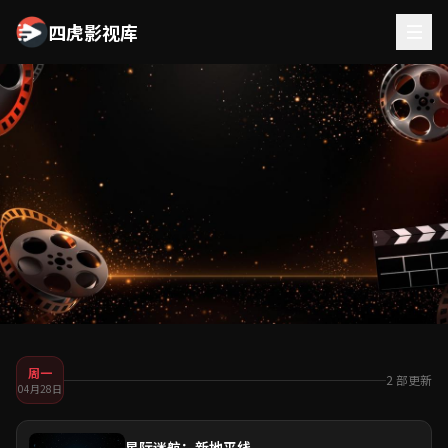
四虎影视库
本周更新
周一
四虎影视库每日更新追踪，精彩永不间断
2 部更新
04月28日
星际迷航：新地平线