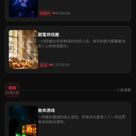
纪录片
9
60:00
甜蜜烘焙屋
一间隐藏在老街角落的烘焙小店，每天的甜点都藏着治
愈人心的秘密配方。
生活
8.3
35:00
周四
2 部更新
05月01日
致命游戏
一场看似普通的线上游戏，却将参与者卷入了一场生死
攸关的致命博弈。