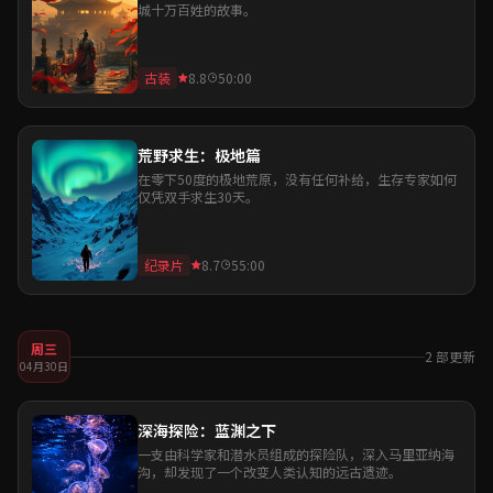
城十万百姓的故事。
古装
8.8
50:00
荒野求生：极地篇
在零下50度的极地荒原，没有任何补给，生存专家如何
仅凭双手求生30天。
纪录片
8.7
55:00
周三
2 部更新
04月30日
深海探险：蓝渊之下
一支由科学家和潜水员组成的探险队，深入马里亚纳海
沟，却发现了一个改变人类认知的远古遗迹。