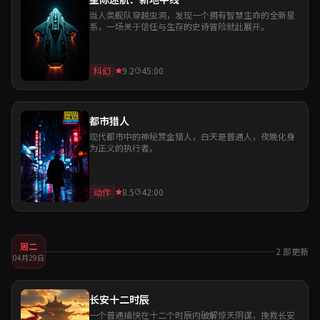
当人类舰队穿越虫洞，发现一个拥有智慧生命的全新星
系，一场关于信任与生存的史诗冒险就此展开。
科幻
9.2
45:00
都市猎人
现代都市中的神秘赏金猎人，白天是普通人，夜晚化身
为正义的执行者。
动作
8.5
42:00
周二
2 部更新
04月29日
长安十二时辰
一个普通捕快在十二个时辰内破解惊天阴谋，挽救长安