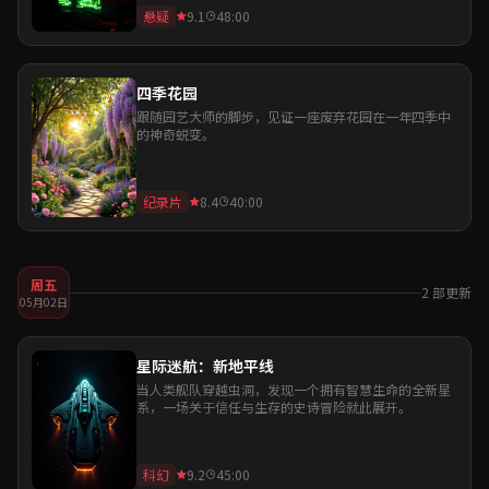
悬疑
9.1
48:00
四季花园
跟随园艺大师的脚步，见证一座废弃花园在一年四季中
的神奇蜕变。
纪录片
8.4
40:00
周五
2 部更新
05月02日
星际迷航：新地平线
当人类舰队穿越虫洞，发现一个拥有智慧生命的全新星
系，一场关于信任与生存的史诗冒险就此展开。
科幻
9.2
45:00