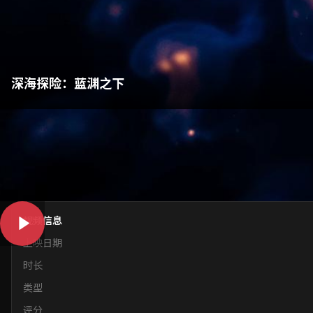
深海探险：蓝渊之下
纪录片
9 分
1.2亿 次观看
60:00
一支由科学家和潜水员组成的探险队，深入马里亚纳海沟，却发现了
收藏
分享
视频信息
上映日期
时长
类型
评分