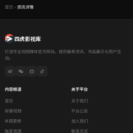
首页
资讯详情
四虎影视库
打造专业视频媒体官方网站，提供最新资讯、作品展示与用户互
动。
内容频道
关于平台
首页
关于我们
探索视频
平台公告
本周更新
加入我们
独家资源
联系方式