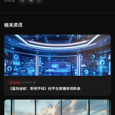
分享至：
相关资讯
行业动态
2026-04-28
《星际迷航：新地平线》创平台首播收视新高